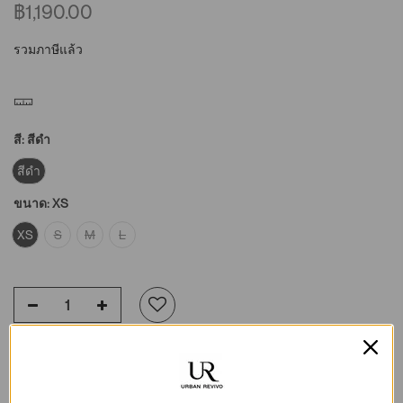
฿1,190.00
รวมภาษีแล้ว
สี:
สีดำ
สีดำ
ขนาด:
XS
XS
S
M
L
เพิ่มลงในรถเข็น